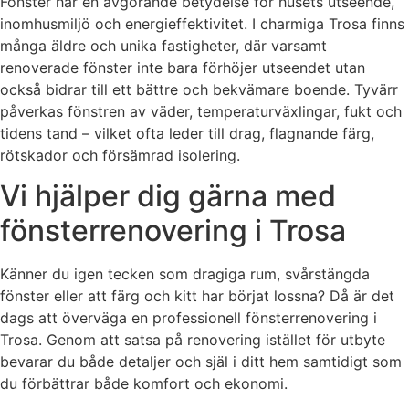
Fönster har en avgörande betydelse för husets utseende,
inomhusmiljö och energieffektivitet. I charmiga Trosa finns
många äldre och unika fastigheter, där varsamt
renoverade fönster inte bara förhöjer utseendet utan
också bidrar till ett bättre och bekvämare boende. Tyvärr
påverkas fönstren av väder, temperaturväxlingar, fukt och
tidens tand – vilket ofta leder till drag, flagnande färg,
rötskador och försämrad isolering.
Vi hjälper dig gärna med
fönsterrenovering i Trosa
Känner du igen tecken som dragiga rum, svårstängda
fönster eller att färg och kitt har börjat lossna? Då är det
dags att överväga en professionell fönsterrenovering i
Trosa. Genom att satsa på renovering istället för utbyte
bevarar du både detaljer och själ i ditt hem samtidigt som
du förbättrar både komfort och ekonomi.