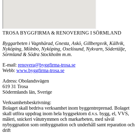
TROSA BYGGFIRMA & RENOVERING I SÖRMLAND
Byggarbeten i Vagnhärad, Gnesta, Askö, Gillbergsvik, Källvik,
Nyköping, Mölnbo, Nyköping, Oxelösund, Nykvarn, Södertälje,
Sörmland & Södra Stockholm m.m.
E-mail:
renovera@byggfirma-trosa.se
Webb:
www.byggfirma-trosa.se
Adress: Obolandsvägen
619 31 Trosa
Södermlands län, Sverige
Verksamhetsbeskrivning:
Bolaget skall bedriva verksamhet inom byggentreprenad. Bolaget
skall utföra uppdrag inom hela byggsektorn d.v.s. bygg, el, VVS,
måleri, snickeri våtutrymmen och markarbeten, med såväl
nybyggnation som ombyggnation och underhåll samt reparation och
drift