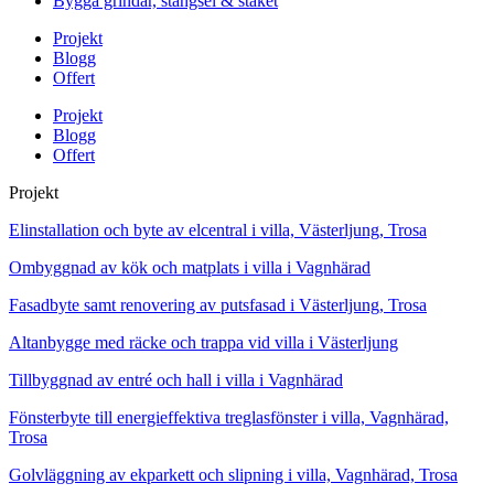
Bygga grindar, stängsel & staket
Projekt
Blogg
Offert
Projekt
Blogg
Offert
Projekt
Elinstallation och byte av elcentral i villa, Västerljung, Trosa
Ombyggnad av kök och matplats i villa i Vagnhärad
Fasadbyte samt renovering av putsfasad i Västerljung, Trosa
Altanbygge med räcke och trappa vid villa i Västerljung
Tillbyggnad av entré och hall i villa i Vagnhärad
Fönsterbyte till energieffektiva treglasfönster i villa, Vagnhärad,
Trosa
Golvläggning av ekparkett och slipning i villa, Vagnhärad, Trosa