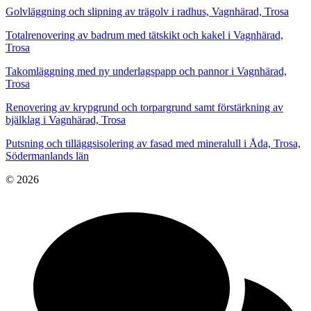
Golvläggning och slipning av trägolv i radhus, Vagnhärad, Trosa
Totalrenovering av badrum med tätskikt och kakel i Vagnhärad,
Trosa
Takomläggning med ny underlagspapp och pannor i Vagnhärad,
Trosa
Renovering av krypgrund och torpargrund samt förstärkning av
bjälklag i Vagnhärad, Trosa
Putsning och tilläggsisolering av fasad med mineralull i Åda, Trosa,
Södermanlands län
© 2026