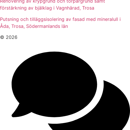
Renovering av krypgrund och torpargrund samt
förstärkning av bjälklag i Vagnhärad, Trosa
Putsning och tilläggsisolering av fasad med mineralull i
Åda, Trosa, Södermanlands län
© 2026