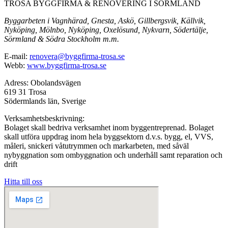
TROSA BYGGFIRMA & RENOVERING I SÖRMLAND
Byggarbeten i Vagnhärad, Gnesta, Askö, Gillbergsvik, Källvik,
Nyköping, Mölnbo, Nyköping, Oxelösund, Nykvarn, Södertälje,
Sörmland & Södra Stockholm m.m.
E-mail:
renovera@byggfirma-trosa.se
Webb:
www.byggfirma-trosa.se
Adress: Obolandsvägen
619 31 Trosa
Södermlands län, Sverige
Verksamhetsbeskrivning:
Bolaget skall bedriva verksamhet inom byggentreprenad. Bolaget
skall utföra uppdrag inom hela byggsektorn d.v.s. bygg, el, VVS,
måleri, snickeri våtutrymmen och markarbeten, med såväl
nybyggnation som ombyggnation och underhåll samt reparation och
drift
Hitta till oss