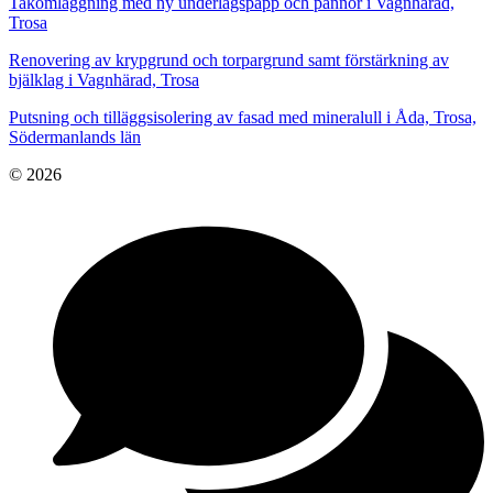
Takomläggning med ny underlagspapp och pannor i Vagnhärad,
Trosa
Renovering av krypgrund och torpargrund samt förstärkning av
bjälklag i Vagnhärad, Trosa
Putsning och tilläggsisolering av fasad med mineralull i Åda, Trosa,
Södermanlands län
© 2026