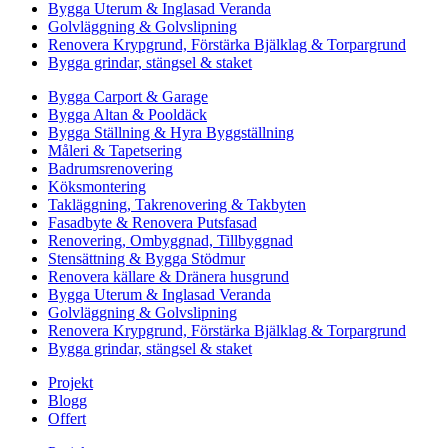
Bygga Uterum & Inglasad Veranda
Golvläggning & Golvslipning
Renovera Krypgrund, Förstärka Bjälklag & Torpargrund
Bygga grindar, stängsel & staket
Bygga Carport & Garage
Bygga Altan & Pooldäck
Bygga Ställning & Hyra Byggställning
Måleri & Tapetsering
Badrumsrenovering
Köksmontering
Takläggning, Takrenovering & Takbyten
Fasadbyte & Renovera Putsfasad
Renovering, Ombyggnad, Tillbyggnad
Stensättning & Bygga Stödmur
Renovera källare & Dränera husgrund
Bygga Uterum & Inglasad Veranda
Golvläggning & Golvslipning
Renovera Krypgrund, Förstärka Bjälklag & Torpargrund
Bygga grindar, stängsel & staket
Projekt
Blogg
Offert