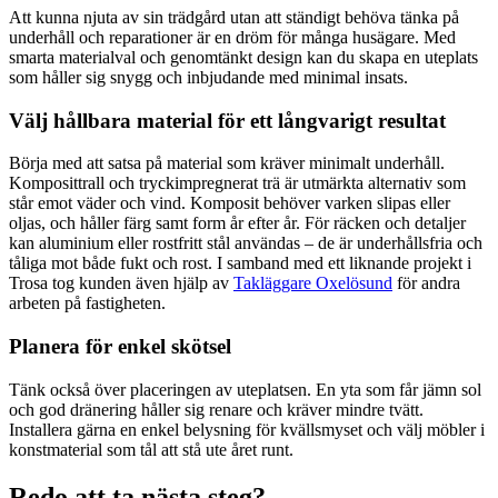
Att kunna njuta av sin trädgård utan att ständigt behöva tänka på
underhåll och reparationer är en dröm för många husägare. Med
smarta materialval och genomtänkt design kan du skapa en uteplats
som håller sig snygg och inbjudande med minimal insats.
Välj hållbara material för ett långvarigt resultat
Börja med att satsa på material som kräver minimalt underhåll.
Komposittrall och tryckimpregnerat trä är utmärkta alternativ som
står emot väder och vind. Komposit behöver varken slipas eller
oljas, och håller färg samt form år efter år. För räcken och detaljer
kan aluminium eller rostfritt stål användas – de är underhållsfria och
tåliga mot både fukt och rost. I samband med ett liknande projekt i
Trosa tog kunden även hjälp av
Takläggare Oxelösund
för andra
arbeten på fastigheten.
Planera för enkel skötsel
Tänk också över placeringen av uteplatsen. En yta som får jämn sol
och god dränering håller sig renare och kräver mindre tvätt.
Installera gärna en enkel belysning för kvällsmyset och välj möbler i
konstmaterial som tål att stå ute året runt.
Redo att ta nästa steg?